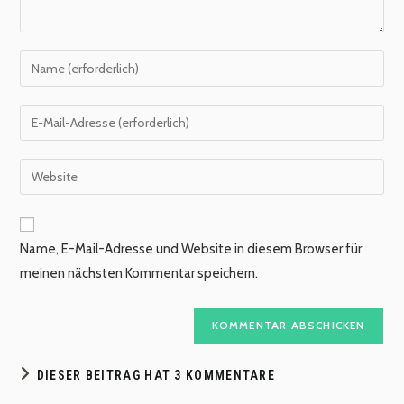
Gib
deinen
Namen
Gib
oder
deine
Benutzernamen
E-
Gib
zum
Mail-
deine
Kommentieren
Adresse
Website-
ein
zum
URL
Name, E-Mail-Adresse und Website in diesem Browser für
Kommentieren
ein
ein
meinen nächsten Kommentar speichern.
(optional)
DIESER BEITRAG HAT 3 KOMMENTARE