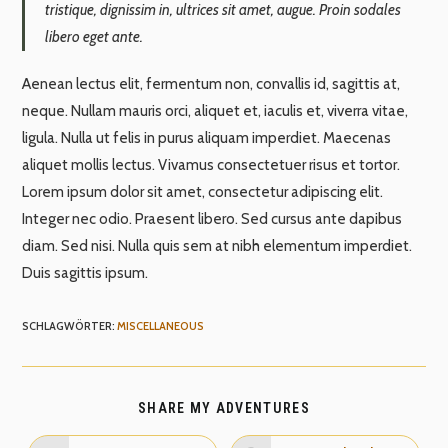
tristique, dignissim in, ultrices sit amet, augue. Proin sodales
libero eget ante.
Aenean lectus elit, fermentum non, convallis id, sagittis at,
neque. Nullam mauris orci, aliquet et, iaculis et, viverra vitae,
ligula. Nulla ut felis in purus aliquam imperdiet. Maecenas
aliquet mollis lectus. Vivamus consectetuer risus et tortor.
Lorem ipsum dolor sit amet, consectetur adipiscing elit.
Integer nec odio. Praesent libero. Sed cursus ante dapibus
diam. Sed nisi. Nulla quis sem at nibh elementum imperdiet.
Duis sagittis ipsum.
SCHLAGWÖRTER
:
MISCELLANEOUS
DIESEN
SHARE MY ADVENTURES
INHALT