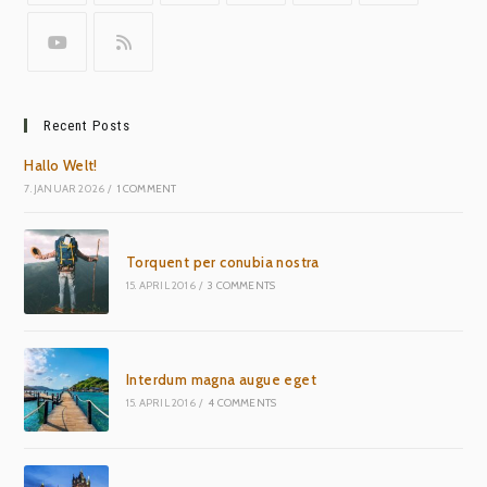
Recent Posts
Hallo Welt!
7. JANUAR 2026
/
1 COMMENT
Torquent per conubia nostra
15. APRIL 2016
/
3 COMMENTS
Interdum magna augue eget
15. APRIL 2016
/
4 COMMENTS