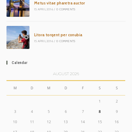
Metus vitae pharetra auctor
15. APRIL 2016
/
0 COMMENTS
Litora torqent per conubia
15. APRIL 2016
/
0 COMMENTS
Calendar
AUGUST 2026
M
D
M
D
F
S
S
1
2
3
4
5
6
7
8
9
10
11
12
13
14
15
16