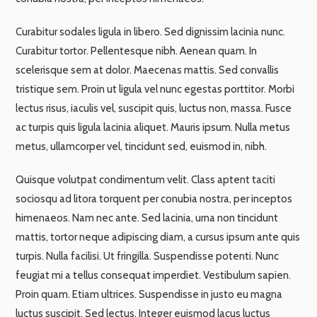
Curabitur sodales ligula in libero. Sed dignissim lacinia nunc.
Curabitur tortor. Pellentesque nibh. Aenean quam. In
scelerisque sem at dolor. Maecenas mattis. Sed convallis
tristique sem. Proin ut ligula vel nunc egestas porttitor. Morbi
lectus risus, iaculis vel, suscipit quis, luctus non, massa. Fusce
ac turpis quis ligula lacinia aliquet. Mauris ipsum. Nulla metus
metus, ullamcorper vel, tincidunt sed, euismod in, nibh.
Quisque volutpat condimentum velit. Class aptent taciti
sociosqu ad litora torquent per conubia nostra, per inceptos
himenaeos. Nam nec ante. Sed lacinia, urna non tincidunt
mattis, tortor neque adipiscing diam, a cursus ipsum ante quis
turpis. Nulla facilisi. Ut fringilla. Suspendisse potenti. Nunc
feugiat mi a tellus consequat imperdiet. Vestibulum sapien.
Proin quam. Etiam ultrices. Suspendisse in justo eu magna
luctus suscipit. Sed lectus. Integer euismod lacus luctus