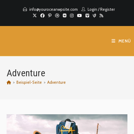
Zum
info@youroceanwpsite.com
Login
/
Register
Inhalt
springen
MENÜ
Adventure
>
Beispiel-Seite
>
Adventure