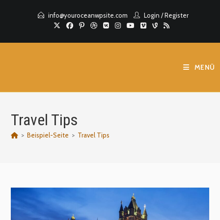
Zum
info@youroceanwpsite.com
Login
/
Register
Inhalt
springen
MENÜ
Travel Tips
>
Beispiel-Seite
>
Travel Tips